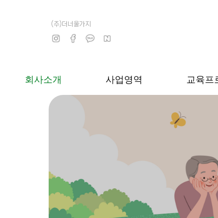
(주)더너울가지
회사소개
사업영역
교육프