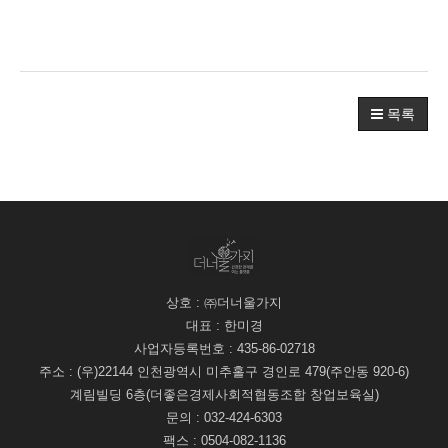
목록
상호 : ㈜더너울가지
대표 : 한미경
사업자등록번호 : 435-86-02718
주소 : (우)22144 인천광역시 미추홀구 경인로 479(주안동 920-6)
계림빌딩 6층(더좋은경제사회적협동조합 창업보육실)
문의 : 032-424-6303
팩스 : 0504-082-1136