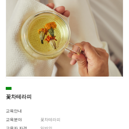
꽃차테라피
교육안내
교육분야
꽃차테라피
교육자 자격
일반인