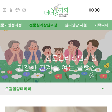
전문가양성과정
전문심리상담과정
심리상담 지원
커뮤니티
전문심리상담과정
건강한 관계를 여는 플랫폼
오감힐링테라피