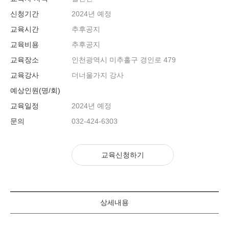
신청기간
2024년 예정
교육시간
추후공지
교육비용
추후공지
교육장소
인천광역시 미추홀구 경인로 479
교육강사
더너울가지 강사
예상인원(명/회)
교육일정
2024년 예정
문의
032-424-6303
교육신청하기
상세내용