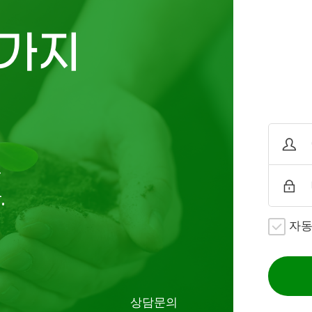
가지
로
.
자
상담문의