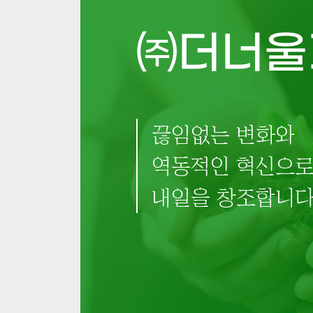
㈜더너울
끊임없는 변화와
역동적인 혁신으
내일을 창조합니다