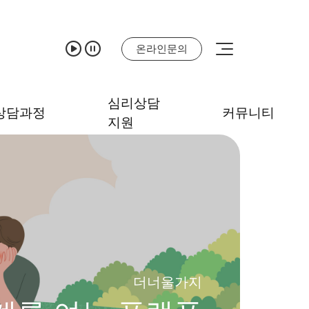
온라인문의
심리상담
상담과정
커뮤니티
지원
더너울가지