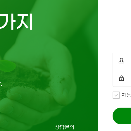
가지
로
.
자
상담문의