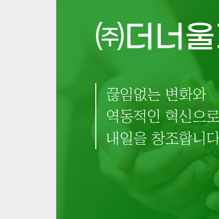
㈜더너울
끊임없는 변화와
역동적인 혁신으
내일을 창조합니다