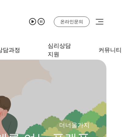
온라인문의
심리상담
상담과정
커뮤니티
지원
더너울가지